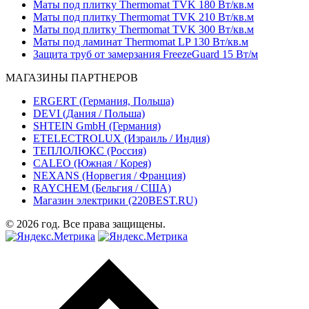
Маты под плитку Thermomat TVK 180 Вт/кв.м
Маты под плитку Thermomat TVK 210 Вт/кв.м
Маты под плитку Thermomat TVK 300 Вт/кв.м
Маты под ламинат Thermomat LP 130 Вт/кв.м
Защита труб от замерзания FreezeGuard 15 Вт/м
МАГАЗИНЫ ПАРТНЕРОВ
ERGERT (Германия, Польша)
DEVI (Дания / Польша)
SHTEIN GmbH (Германия)
ETELECTROLUX (Израиль / Индия)
ТЕПЛОЛЮКС (Россия)
CALEO (Южная / Корея)
NEXANS (Норвегия / Франция)
RAYCHEM (Бельгия / США)
Магазин электрики (220BEST.RU)
© 2026 год. Все права защищены.