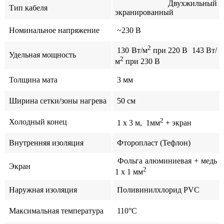
Двухжильный
Тип кабеля
экранированный
Номинальное напряжение
~230 В
2
130 Вт/м
при 220 В 143 Вт/
Удельная мощность
2
м
при 230 В
Толщина мата
3 мм
Ширина сетки/зоны нагрева
50 см
2
Холодный конец
1 x 3 м, 1мм
+ экран
Внутренняя изоляция
Фторопласт (Тефлон)
Фольга алюминиевая + медь
Экран
2
1 x 1 мм
Наружная изоляция
Поливинилхлорид PVС
Максимальная температура
110°C