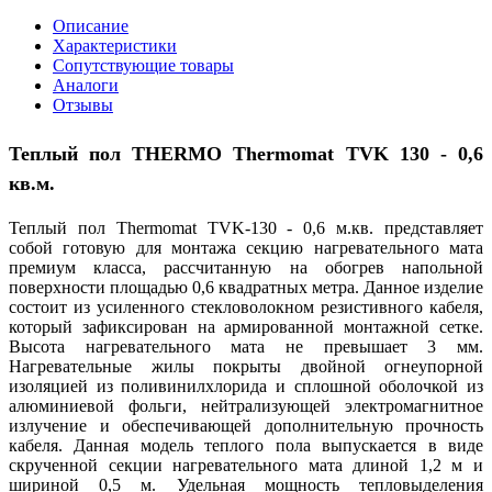
Описание
Характеристики
Сопутствующие товары
Аналоги
Отзывы
Теплый пол
THERMO
Thermomat
TVK
130
- 0,6
кв.м.
Теплый пол Thermomat TVK-130 - 0,6 м.кв. представляет
собой готовую для монтажа секцию нагревательного мата
премиум класса, рассчитанную на обогрев напольной
поверхности площадью 0,6 квадратных метра. Данное изделие
состоит из усиленного стекловолокном резистивного кабеля,
который зафиксирован на армированной монтажной сетке.
Высота нагревательного мата не превышает 3 мм.
Нагревательные жилы покрыты двойной огнеупорной
изоляцией из поливинилхлорида и сплошной оболочкой из
алюминиевой фольги, нейтрализующей электромагнитное
излучение и обеспечивающей дополнительную прочность
кабеля. Данная модель теплого пола выпускается в виде
скрученной секции нагревательного мата длиной 1,2 м и
шириной 0,5 м. Удельная мощность тепловыделения